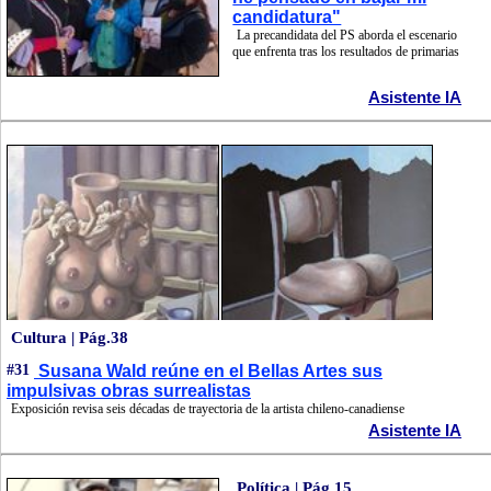
candidatura"
La precandidata del PS aborda el escenario
que enfrenta tras los resultados de primarias
Asistente IA
Cultura | Pág.38
#31
Susana Wald reúne en el Bellas Artes sus
impulsivas obras surrealistas
Exposición revisa seis décadas de trayectoria de la artista chileno-canadiense
Asistente IA
Política | Pág.15