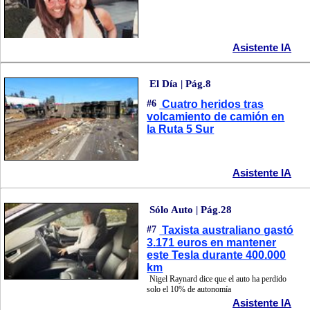
Asistente IA
El Día | Pág.8
#6
Cuatro heridos tras
volcamiento de camión en
la Ruta 5 Sur
Asistente IA
Sólo Auto | Pág.28
#7
Taxista australiano gastó
3.171 euros en mantener
este Tesla durante 400.000
km
Nigel Raynard dice que el auto ha perdido
solo el 10% de autonomía
Asistente IA