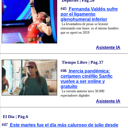
Deportes | Pág.26
#45
Fernanda Valdés sufre
por el ligamento
glenohumeral inferior
La levantadora de pesas se lesionó
entrenando este lunes: es el mismo hombro
que se operó en 2019
Asistente IA
Tiempo Libre | Pág.37
#46
Inercia pandémica:
certamen cinéfilo Sanfic
vuelve a ser online y
gratuito
La versión anterior tuvo 50.000
espectadores digitales
Asistente IA
El Día | Pág.6
#47
Este martes fue el día más caluroso de julio desde