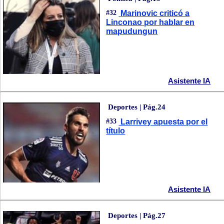
#32
Marinovic criticó a
Linconao por hablar en
mapudungun
Asistente IA
Deportes | Pág.24
#33
Larrivey apuesta por el
título
Asistente IA
Deportes | Pág.27