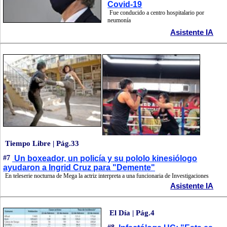
Covid-19
Fue conducido a centro hospitalario por
neumonía
Asistente IA
Tiempo Libre | Pág.33
#7
Un boxeador, un policía y su pololo kinesiólogo
ayudaron a Ingrid Cruz para "Demente"
En teleserie nocturna de Mega la actriz interpreta a una funcionaria de Investigaciones
Asistente IA
El Día | Pág.4