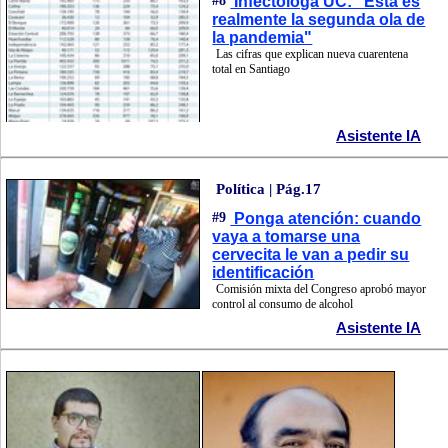
#8
Infectóloga UC: "Esta es
realmente la segunda ola de
la pandemia"
Las cifras que explican nueva cuarentena
total en Santiago
Asistente IA
Política | Pág.17
#9
Ponga atención: cuando
vaya a tomarse una
cervecita le van a pedir su
identificación
Comisión mixta del Congreso aprobó mayor
control al consumo de alcohol
Asistente IA