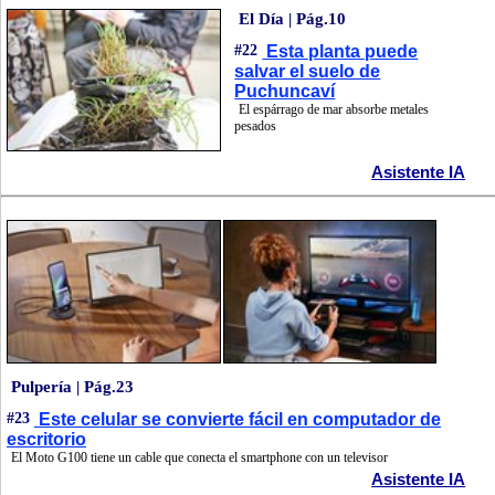
El Día | Pág.10
#22
Esta planta puede
salvar el suelo de
Puchuncaví
El espárrago de mar absorbe metales
pesados
Asistente IA
Pulpería | Pág.23
#23
Este celular se convierte fácil en computador de
escritorio
El Moto G100 tiene un cable que conecta el smartphone con un televisor
Asistente IA