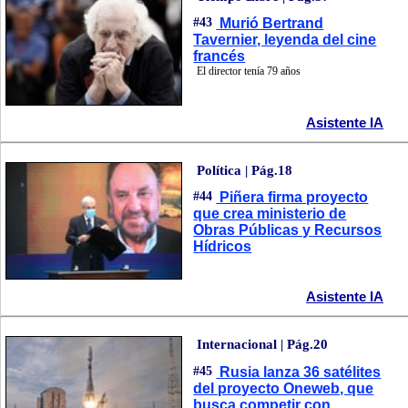
#43
Murió Bertrand
Tavernier, leyenda del cine
francés
El director tenía 79 años
Asistente IA
Política | Pág.18
#44
Piñera firma proyecto
que crea ministerio de
Obras Públicas y Recursos
Hídricos
Asistente IA
Internacional | Pág.20
#45
Rusia lanza 36 satélites
del proyecto Oneweb, que
busca competir con