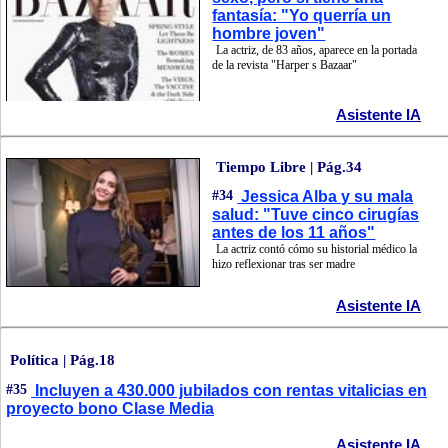
fantasía: "Yo querría un
hombre joven"
La actriz, de 83 años, aparece en la portada
de la revista "Harper s Bazaar"
Asistente IA
Tiempo Libre | Pág.34
#34
Jessica Alba y su mala
salud: "Tuve cinco cirugías
antes de los 11 años"
La actriz contó cómo su historial médico la
hizo reflexionar tras ser madre
Asistente IA
Política | Pág.18
#35
Incluyen a 430.000 jubilados con rentas vitalicias en
proyecto bono Clase Media
Asistente IA