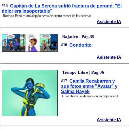
#15
Capitán de La Serena sufrió fractura de peroné: "El
dolor era insoportable"
Rodrigo Brito estará alejado cerca de cuatro meses de las canchas
Asistente IA
Bajativo | Pág.39
#16
Condorito
Asistente IA
Tiempo Libre | Pág.36
#17
Camila Recabarren y
sus fotos entre "Avatar" y
Salma Hayek
Cinco horas se demoraron en dejarla azul
Asistente IA