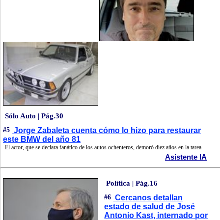
Sólo Auto | Pág.30
#5
Jorge Zabaleta cuenta cómo lo hizo para restaurar
este BMW del año 81
El actor, que se declara fanático de los autos ochenteros, demoró diez años en la tarea
Asistente IA
Política | Pág.16
#6
Cercanos detallan
estado de salud de José
Antonio Kast, internado por