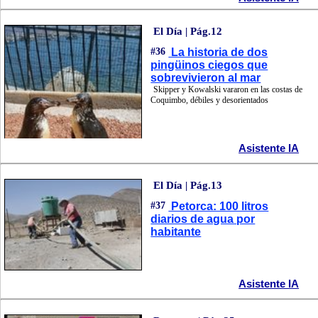
El Día | Pág.12
#36
La historia de dos
pingüinos ciegos que
sobrevivieron al mar
Skipper y Kowalski vararon en las costas de
Coquimbo, débiles y desorientados
Asistente IA
El Día | Pág.13
#37
Petorca: 100 litros
diarios de agua por
habitante
Asistente IA