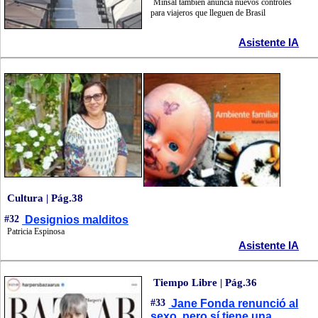
Minsal también anuncia nuevos controles
para viajeros que lleguen de Brasil
Asistente IA
Cultura | Pág.38
#32
Designios malditos
Patricia Espinosa
Asistente IA
Tiempo Libre | Pág.36
#33
Jane Fonda renunció al
sexo, pero sí tiene una