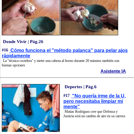
Donde Vivir | Pág.26
#16
Cómo funciona el "método palanca" para pelar ajos
rápidamente
La "técnica coctelera" y meter una cabeza al horno durante 20 minutos también son
buenas opciones
Asistente IA
Deportes | Pág.6
#17
"No quería irme de la U,
pero necesitaba limpiar mi
mente"
Matías Rodríguez cree que Defensa y
Justicia será un cambio de aire en su carrera