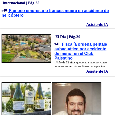
Internacional | Pág.25
#40
Famoso empresario francés muere en accidente de
helicóptero
Asistente IA
El Día | Pág.20
#41
Fiscalía ordena peritaje
subacuático por accidente
de menor en el Club
Palestino
Niño de 12 años quedó atrapado por cinco
minutos en uno de los filtros de la piscina
Asistente IA