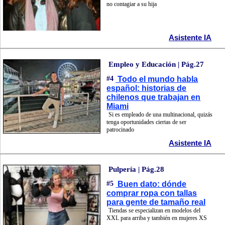
no contagiar a su hija
Asistente IA
Empleo y Educación | Pág.27
#4
Todo el mundo habla
español: historias de
chilenos que trabajan en
Miami
Si es empleado de una multinacional, quizás
tenga oportunidades ciertas de ser
patrocinado
Asistente IA
Pulpería | Pág.28
#5
Buen dato: dónde
comprar ropa con tallas
para gente de tamaño real
Tiendas se especializan en modelos del
XXL para arriba y también en mujeres XS