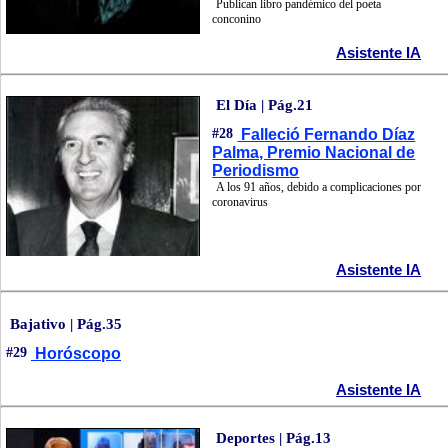
Publican libro pandémico del poeta
conconino
Asistente IA
El Día | Pág.21
#28
Falleció Fernando Díaz
Palma, Premio Nacional de
Periodismo
A los 91 años, debido a complicaciones por
coronavirus
Asistente IA
Bajativo | Pág.35
#29
Horóscopo
Asistente IA
Deportes | Pág.13