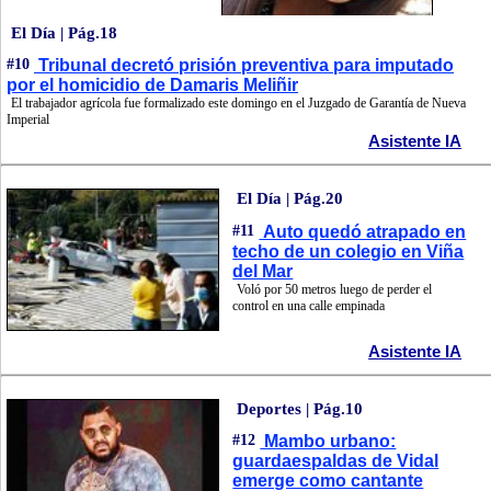
El Día | Pág.18
#10
Tribunal decretó prisión preventiva para imputado
por el homicidio de Damaris Meliñir
El trabajador agrícola fue formalizado este domingo en el Juzgado de Garantía de Nueva
Imperial
Asistente IA
El Día | Pág.20
#11
Auto quedó atrapado en
techo de un colegio en Viña
del Mar
Voló por 50 metros luego de perder el
control en una calle empinada
Asistente IA
Deportes | Pág.10
#12
Mambo urbano:
guardaespaldas de Vidal
emerge como cantante