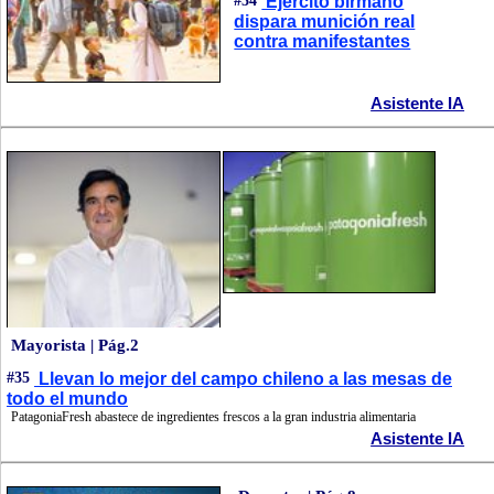
#34
Ejército birmano
dispara munición real
contra manifestantes
Asistente IA
Mayorista | Pág.2
#35
Llevan lo mejor del campo chileno a las mesas de
todo el mundo
PatagoniaFresh abastece de ingredientes frescos a la gran industria alimentaria
Asistente IA