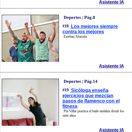
Asistente IA
Deportes | Pág.8
#18
Los mejores siempre
contra los mejores
Esteban Abarzúa
Asistente IA
Deportes | Pág.14
#19
Sicóloga enseña
ejercicios que mezclan
pasos de flamenco con el
fitness
Pía Villar practica el baile andaluz desde los
siete años
Asistente IA