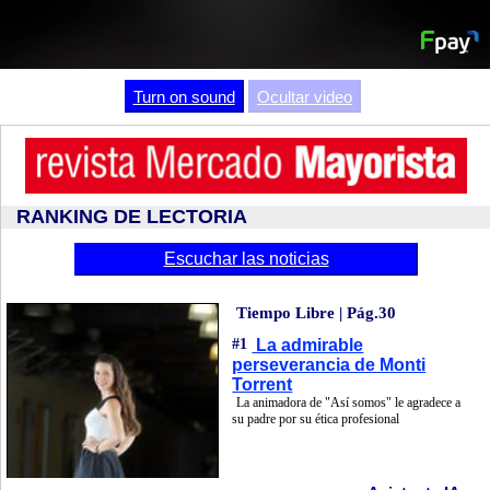
Video
Turn on sound
Ocultar video
RANKING DE LECTORIA
Escuchar las noticias
Tiempo Libre | Pág.30
#1
La admirable
perseverancia de Monti
Torrent
La animadora de "Así somos" le agradece a
su padre por su ética profesional