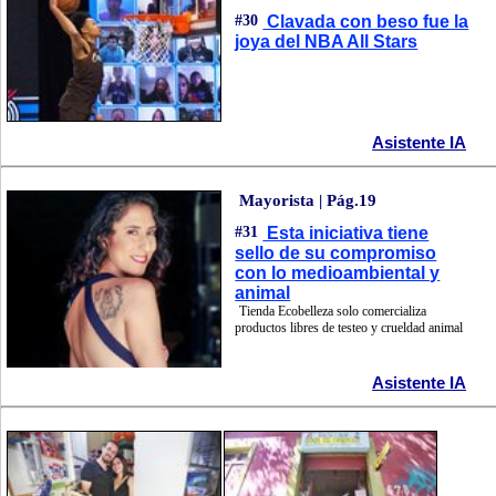
#30
Clavada con beso fue la
joya del NBA All Stars
Asistente IA
Mayorista | Pág.19
#31
Esta iniciativa tiene
sello de su compromiso
con lo medioambiental y
animal
Tienda Ecobelleza solo comercializa
productos libres de testeo y crueldad animal
Asistente IA