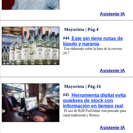
Asistente IA
Mayorista | Pág.4
#44
Este gin tiene notas de
lúpulo y naranja
Fue elaborado sobre la base de la cerveza
24.7
Asistente IA
Mayorista | Pág.16
#45
Herramienta digital evita
quiebres de stock con
información en tiempo real
El uso de B2B PosOnline está pensado para
canal tradicional y Horeca
Asistente IA