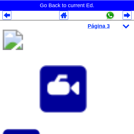
Go Back to current Ed.
Despliegues Analytics
Despliegues Totales
Despliegues por Rubros