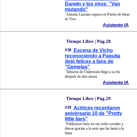
Darwin y los virus: "Van
mutando"
Antonio Lazcano expuso en Puerto de Ideas
en Vivo
Asistente IA
Tiempo Libre | Pág.28
#38
Escena de Vicho
reconociendo a Paquita
dejó felices a fans de
"Gemelas"
Teleserie de Chilevisión llegó a su fin
después de diez meses
Asistente IA
Tiempo Libre | Pág.29
#39
Actrices recordaron
aniversario 10 de "Pretty
little liars"
Publicaron fotos en sus redes sociales y
dieron gracias a la serie que las lanzó a la
fama