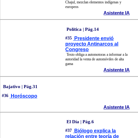
Chajul, mezclan elementos indígenas y
europeos
Asistente IA
Política | Pág.14
#35
Presidente envió
proyecto Antinarcos al
Congreso
Texto obliga a automotoras a informar a la
autoridad la venta de automóviles de alta
gama
Asistente IA
Bajativo | Pág.31
#36
Horóscopo
Asistente IA
El Día | Pág.6
#37
Biólogo explica la
relación entre teoría de