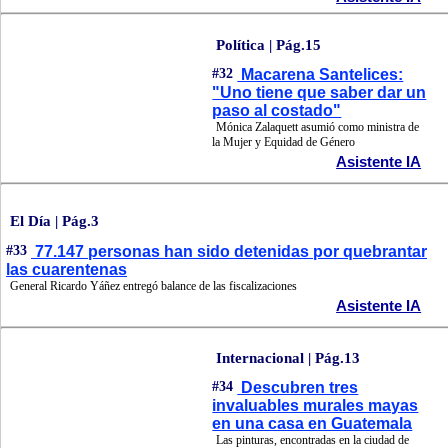
Política | Pág.15
#32
Macarena Santelices:
"Uno tiene que saber dar un
paso al costado"
Mónica Zalaquett asumió como ministra de
la Mujer y Equidad de Género
Asistente IA
El Día | Pág.3
#33
77.147 personas han sido detenidas por quebrantar
las cuarentenas
General Ricardo Yáñez entregó balance de las fiscalizaciones
Asistente IA
Internacional | Pág.13
#34
Descubren tres
invaluables murales mayas
en una casa en Guatemala
Las pinturas, encontradas en la ciudad de