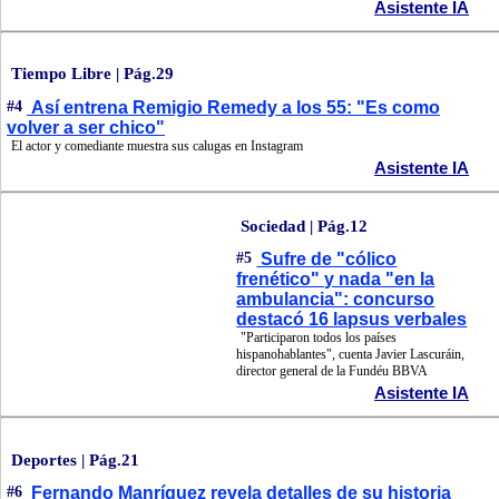
Asistente IA
Tiempo Libre | Pág.29
#4
Así entrena Remigio Remedy a los 55: "Es como
volver a ser chico"
El actor y comediante muestra sus calugas en Instagram
Asistente IA
Sociedad | Pág.12
#5
Sufre de "cólico
frenético" y nada "en la
ambulancia": concurso
destacó 16 lapsus verbales
"Participaron todos los países
hispanohablantes", cuenta Javier Lascuráin,
director general de la Fundéu BBVA
Asistente IA
Deportes | Pág.21
#6
Fernando Manríquez revela detalles de su historia