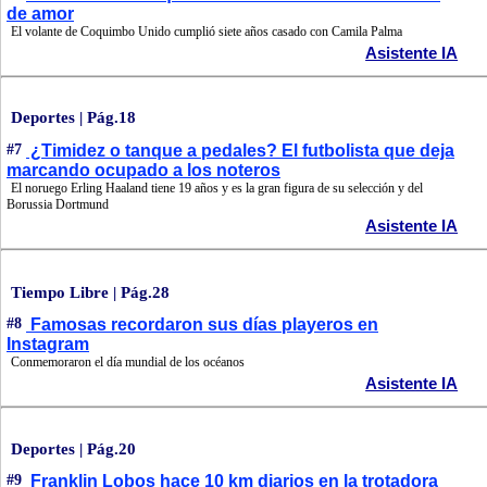
de amor
El volante de Coquimbo Unido cumplió siete años casado con Camila Palma
Asistente IA
Deportes | Pág.18
#7
¿Timidez o tanque a pedales? El futbolista que deja
marcando ocupado a los noteros
El noruego Erling Haaland tiene 19 años y es la gran figura de su selección y del
Borussia Dortmund
Asistente IA
Tiempo Libre | Pág.28
#8
Famosas recordaron sus días playeros en
Instagram
Conmemoraron el día mundial de los océanos
Asistente IA
Deportes | Pág.20
#9
Franklin Lobos hace 10 km diarios en la trotadora