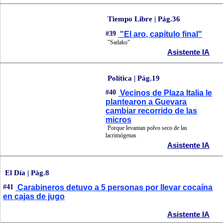
Tiempo Libre | Pág.36
#39
"El aro, capítulo final"
"Sadako"
Asistente IA
Política | Pág.19
#40
Vecinos de Plaza Italia le
plantearon a Guevara
cambiar recorrido de las
micros
Porque levantan polvo seco de las
lacrimógenas
Asistente IA
El Día | Pág.8
#41
Carabineros detuvo a 5 personas por llevar cocaína
en cajas de jugo
Asistente IA