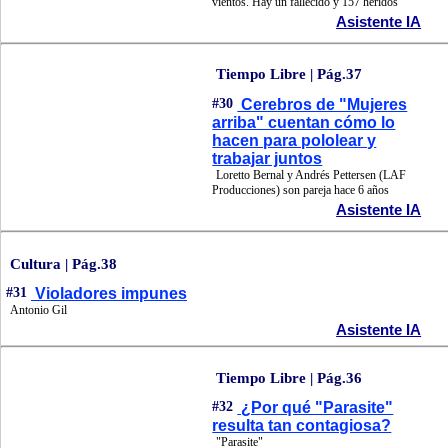
vientos. Hay un fallecido y 157 heridos
Asistente IA
Tiempo Libre | Pág.37
#30
Cerebros de "Mujeres
arriba" cuentan cómo lo
hacen para pololear y
trabajar juntos
Loretto Bernal y Andrés Pettersen (LAF
Producciones) son pareja hace 6 años
Asistente IA
Cultura | Pág.38
#31
Violadores impunes
Antonio Gil
Asistente IA
Tiempo Libre | Pág.36
#32
¿Por qué "Parasite"
resulta tan contagiosa?
"Parasite"