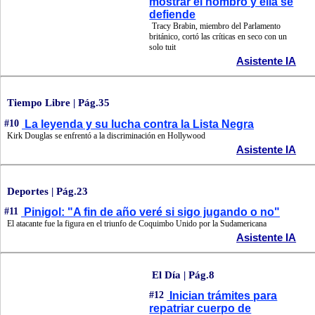
mostrar el hombro y ella se
defiende
Tracy Brabin, miembro del Parlamento
británico, cortó las críticas en seco con un
solo tuit
Asistente IA
Tiempo Libre | Pág.35
#10
La leyenda y su lucha contra la Lista Negra
Kirk Douglas se enfrentó a la discriminación en Hollywood
Asistente IA
Deportes | Pág.23
#11
Pinigol: "A fin de año veré si sigo jugando o no"
El atacante fue la figura en el triunfo de Coquimbo Unido por la Sudamericana
Asistente IA
El Día | Pág.8
#12
Inician trámites para
repatriar cuerpo de