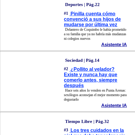
Deportes | Pág.22
#1
Pinilla cuenta cómo
convenció a sus hijos de
mudarse por última vez
Delantero de Coquimbo le había prometido
a su familia que ya no habría más mudanzas
ni colegios nuevos
Asistente IA
Sociedad | Pág.14
#2
¿Pollito al velador?
Existe y nunca hay que
comerlo antes, siempre
después
Hace seis años lo venden en Punta Arenas:
sexólogos aconsejan el mejor momento para
degustarlo
Asistente IA
Tiempo Libre | Pág.32
#3
Los tres cuidados en la