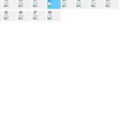
45
46
47
48