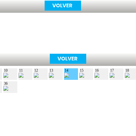
10
11
12
13
14
15
16
17
18
36
Play