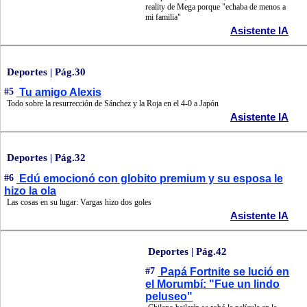
reality de Mega porque "echaba de menos a
mi familia"
Asistente IA
Deportes | Pág.30
#5
Tu amigo Alexis
Todo sobre la resurrección de Sánchez y la Roja en el 4-0 a Japón
Asistente IA
Deportes | Pág.32
#6
Edú emocionó con globito premium y su esposa le
hizo la ola
Las cosas en su lugar: Vargas hizo dos goles
Asistente IA
Deportes | Pág.42
#7
Papá Fortnite se lució en
el Morumbí: "Fue un lindo
peluseo"