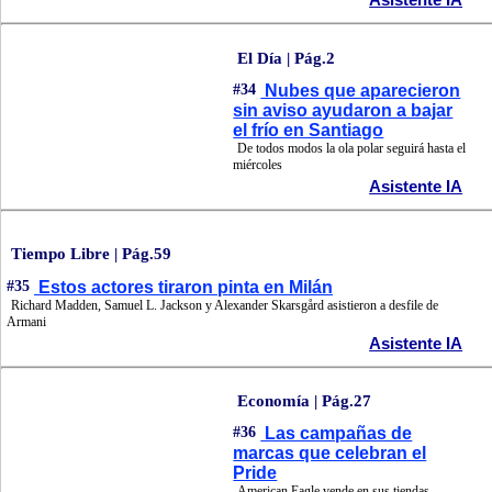
El Día | Pág.2
#34
Nubes que aparecieron
sin aviso ayudaron a bajar
el frío en Santiago
De todos modos la ola polar seguirá hasta el
miércoles
Asistente IA
Tiempo Libre | Pág.59
#35
Estos actores tiraron pinta en Milán
Richard Madden, Samuel L. Jackson y Alexander Skarsgård asistieron a desfile de
Armani
Asistente IA
Economía | Pág.27
#36
Las campañas de
marcas que celebran el
Pride
American Eagle vende en sus tiendas