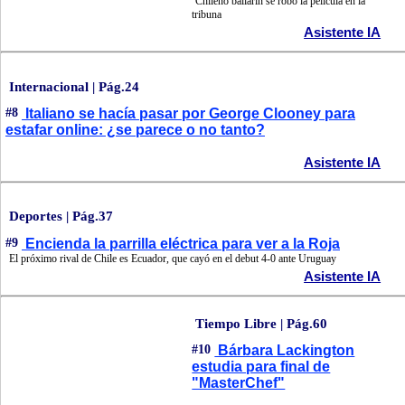
Chileno bailarín se robó la película en la
tribuna
Asistente IA
Internacional | Pág.24
#8
Italiano se hacía pasar por George Clooney para
estafar online: ¿se parece o no tanto?
Asistente IA
Deportes | Pág.37
#9
Encienda la parrilla eléctrica para ver a la Roja
El próximo rival de Chile es Ecuador, que cayó en el debut 4-0 ante Uruguay
Asistente IA
Tiempo Libre | Pág.60
#10
Bárbara Lackington
estudia para final de
"MasterChef"