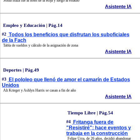
Sonia Isaza fue al hotel de la Roja y luego al estadio
Asistente IA
Empleo y Educación | Pág.14
#2
Todos los beneficios que disfrutan los suboficiales
de la Fach
Tabla de sueldos y cálculo de la asignación de zona
Asistente IA
Deportes | Pág.49
#3
El pololeo que llenó de amor el camarín de Estados
Unidos
Ali Krieger y Ashlyn Harris se casan a fin de año
Asistente IA
Tiempo Libre | Pág.54
#4
Fritanga fuera de
"Resistiré": hace eventos y
trabaja en la construcción
Felipe Urra, de 26 años, decidió abandonar