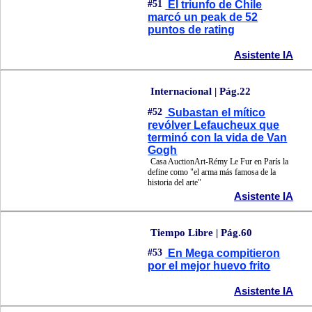
#51
El triunfo de Chile
marcó un peak de 52
puntos de rating
Asistente IA
Internacional | Pág.22
#52
Subastan el mítico
revólver Lefaucheux que
terminó con la vida de Van
Gogh
Casa AuctionArt-Rémy Le Fur en París la
define como "el arma más famosa de la
historia del arte"
Asistente IA
Tiempo Libre | Pág.60
#53
En Mega compitieron
por el mejor huevo frito
Asistente IA