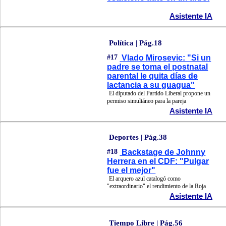
Asistente IA
Política | Pág.18
#17
Vlado Mirosevic: "Si un
padre se toma el postnatal
parental le quita días de
lactancia a su guagua"
El diputado del Partido Liberal propone un
permiso simultáneo para la pareja
Asistente IA
Deportes | Pág.38
#18
Backstage de Johnny
Herrera en el CDF: "Pulgar
fue el mejor"
El arquero azul catalogó como
"extraordinario" el rendimiento de la Roja
Asistente IA
Tiempo Libre | Pág.56