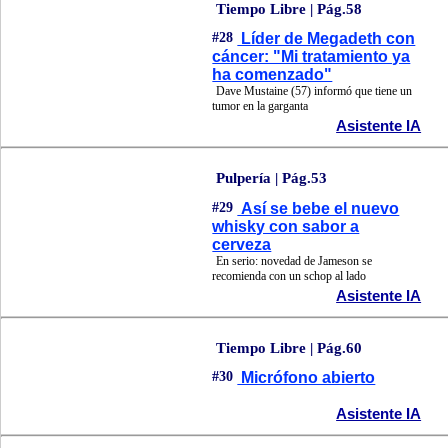
Tiempo Libre | Pág.58
#28
Líder de Megadeth con
cáncer: "Mi tratamiento ya
ha comenzado"
Dave Mustaine (57) informó que tiene un
tumor en la garganta
Asistente IA
Pulpería | Pág.53
#29
Así se bebe el nuevo
whisky con sabor a
cerveza
En serio: novedad de Jameson se
recomienda con un schop al lado
Asistente IA
Tiempo Libre | Pág.60
#30
Micrófono abierto
Asistente IA