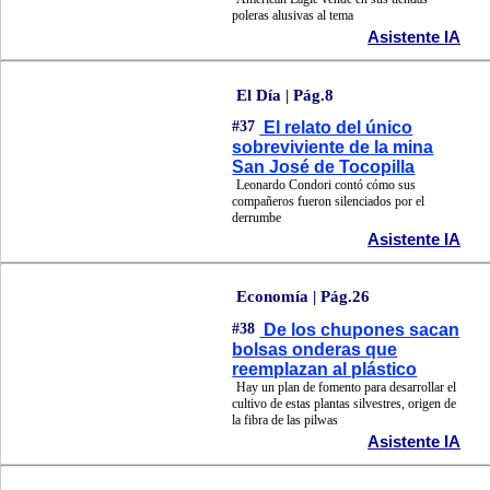
poleras alusivas al tema
Asistente IA
El Día | Pág.8
#37
El relato del único
sobreviviente de la mina
San José de Tocopilla
Leonardo Condori contó cómo sus
compañeros fueron silenciados por el
derrumbe
Asistente IA
Economía | Pág.26
#38
De los chupones sacan
bolsas onderas que
reemplazan al plástico
Hay un plan de fomento para desarrollar el
cultivo de estas plantas silvestres, origen de
la fibra de las pilwas
Asistente IA