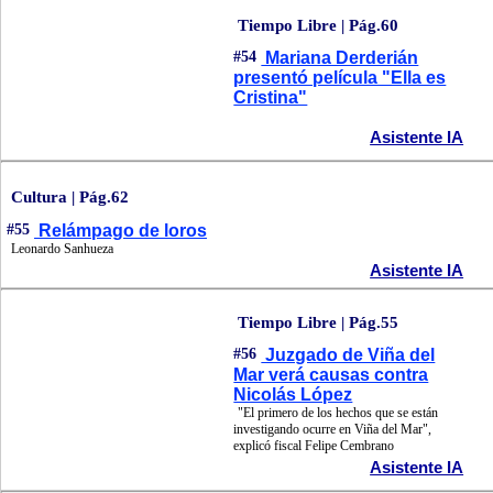
Tiempo Libre | Pág.60
#54
Mariana Derderián
presentó película "Ella es
Cristina"
Asistente IA
Cultura | Pág.62
#55
Relámpago de loros
Leonardo Sanhueza
Asistente IA
Tiempo Libre | Pág.55
#56
Juzgado de Viña del
Mar verá causas contra
Nicolás López
"El primero de los hechos que se están
investigando ocurre en Viña del Mar",
explicó fiscal Felipe Cembrano
Asistente IA