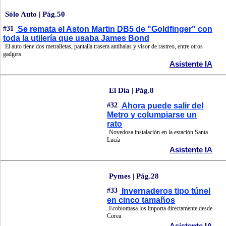
Sólo Auto | Pág.50
#31
Se remata el Aston Martin DB5 de "Goldfinger" con
toda la utilería que usaba James Bond
El auto tiene dos metralletas, pantalla trasera antibalas y visor de rastreo, entre otros
gadgets
Asistente IA
El Día | Pág.8
#32
Ahora puede salir del
Metro y columpiarse un
rato
Novedosa instalación en la estación Santa
Lucía
Asistente IA
Pymes | Pág.28
#33
Invernaderos tipo túnel
en cinco tamaños
Ecobiomasa los importa directamente desde
Corea
Asistente IA