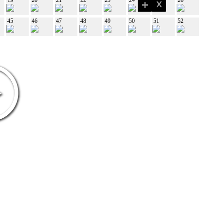
+
X
45
46
47
48
49
50
51
52