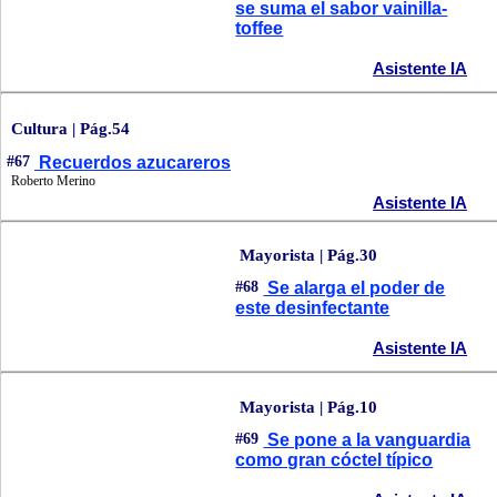
se suma el sabor vainilla-
toffee
Asistente IA
Cultura | Pág.54
#67
Recuerdos azucareros
Roberto Merino
Asistente IA
Mayorista | Pág.30
#68
Se alarga el poder de
este desinfectante
Asistente IA
Mayorista | Pág.10
#69
Se pone a la vanguardia
como gran cóctel típico