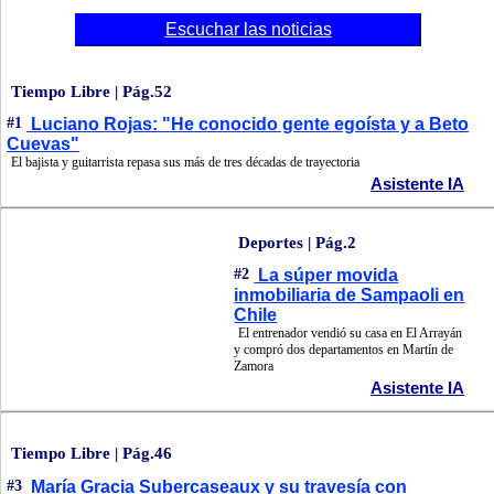
Escuchar las noticias
Tiempo Libre | Pág.52
#1
Luciano Rojas: "He conocido gente egoísta y a Beto
Cuevas"
El bajista y guitarrista repasa sus más de tres décadas de trayectoria
Asistente IA
Deportes | Pág.2
#2
La súper movida
inmobiliaria de Sampaoli en
Chile
El entrenador vendió su casa en El Arrayán
y compró dos departamentos en Martín de
Zamora
Asistente IA
Tiempo Libre | Pág.46
#3
María Gracia Subercaseaux y su travesía con