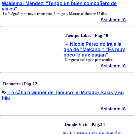
Waldemar Méndez: "Tengo un buen compañero de
viajes"
La fotógrafa y su novio recorrieron Portugal y Marruecos durante 17 días
Asistente IA
Tiempo Libre | Pág.48
#4
Nicole Pérez no irá a la
gira de "Mekano": "Es muy
poco lo que pagan"
El regreso está fijado para octubre
Asistente IA
Deportes | Pág.12
#5
La cábala winner de Temuco: el Matador Salas y su
hija
Asistente IA
Donde Vivir | Pág.34
#6
La pregunta del millón: