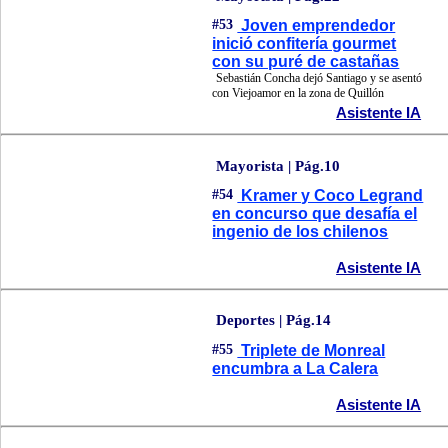
#53
Joven emprendedor
inició confitería gourmet
con su puré de castañas
Sebastián Concha dejó Santiago y se asentó
con Viejoamor en la zona de Quillón
Asistente IA
Mayorista | Pág.10
#54
Kramer y Coco Legrand
en concurso que desafía el
ingenio de los chilenos
Asistente IA
Deportes | Pág.14
#55
Triplete de Monreal
encumbra a La Calera
Asistente IA