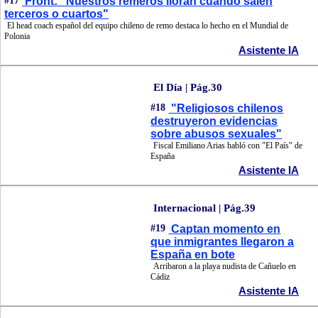
#17
Front: "Nuestros remeros lloran cuando salen
terceros o cuartos"
El head coach español del equipo chileno de remo destaca lo hecho en el Mundial de
Polonia
Asistente IA
El Día | Pág.30
#18
"Religiosos chilenos
destruyeron evidencias
sobre abusos sexuales"
Fiscal Emiliano Arias habló con "El País" de
España
Asistente IA
Internacional | Pág.39
#19
Captan momento en
que inmigrantes llegaron a
España en bote
Arribaron a la playa nudista de Cañuelo en
Cádiz
Asistente IA