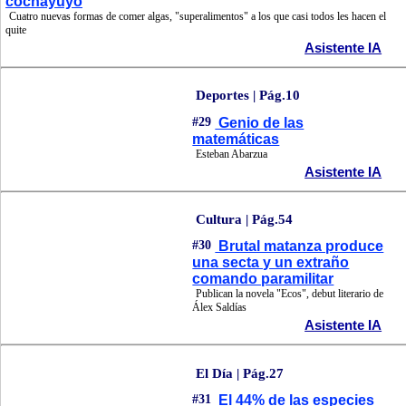
cochayuyo
Cuatro nuevas formas de comer algas, "superalimentos" a los que casi todos les hacen el
quite
Asistente IA
Deportes | Pág.10
#29
Genio de las
matemáticas
Esteban Abarzua
Asistente IA
Cultura | Pág.54
#30
Brutal matanza produce
una secta y un extraño
comando paramilitar
Publican la novela "Ecos", debut literario de
Álex Saldías
Asistente IA
El Día | Pág.27
#31
El 44% de las especies