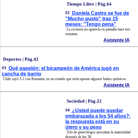
Tiempo Libre | Pág.64
#2
Daniela Castro se fue de
"Mucho gusto" tras 15
meses: "Tengo pena"
La cocinera no aparecía en pantalla hace tres
semanas
Asistente IA
Deportes | Pág.42
#3
Qué papelón: el bicampeón de América jugó en
cancha de barrio
Chile cayó 3-2 con Rumania, en un estadio que tenía apenas algunos baños químicos
Asistente IA
Sociedad | Pág.22
#4
¿Usted puede quedar
embarazada a los 54 años?:
la respuesta está en su
útero y su peso
Trío de ginecólogos auscultan la maternidad
después de los 50