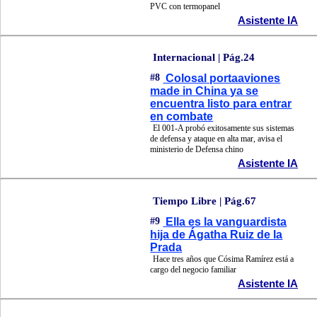
PVC con termopanel
Asistente IA
Internacional | Pág.24
#8
Colosal portaaviones
made in China ya se
encuentra listo para entrar
en combate
El 001-A probó exitosamente sus sistemas
de defensa y ataque en alta mar, avisa el
ministerio de Defensa chino
Asistente IA
Tiempo Libre | Pág.67
#9
Ella es la vanguardista
hija de Ágatha Ruiz de la
Prada
Hace tres años que Cósima Ramírez está a
cargo del negocio familiar
Asistente IA