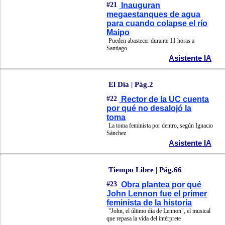
#21
Inauguran
megaestanques de agua
para cuando colapse el río
Maipo
Pueden abastecer durante 11 horas a
Santiago
Asistente IA
El Día | Pág.2
#22
Rector de la UC cuenta
por qué no desalojó la
toma
La toma feminista por dentro, según Ignacio
Sánchez
Asistente IA
Tiempo Libre | Pág.66
#23
Obra plantea por qué
John Lennon fue el primer
feminista de la historia
"John, el último día de Lennon", el musical
que repasa la vida del intérprete