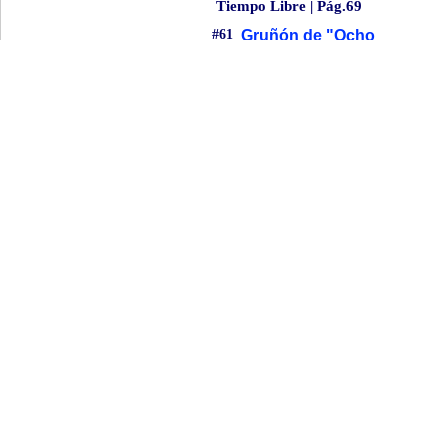
Tiempo Libre | Pág.69
#61
Gruñón de "Ocho
apellidos vascos" vuelve
como un famoso
intelectual
Karra Elejalde interpreta a Miguel de
Unamuno en película de Amenábar
Asistente IA
Economía | Pág.34
#62
Amazon maneja los datos
Asistente IA
Economía | Pág.34
#63
¿Y los intereses?
Asistente IA
Internacional | Pág.24