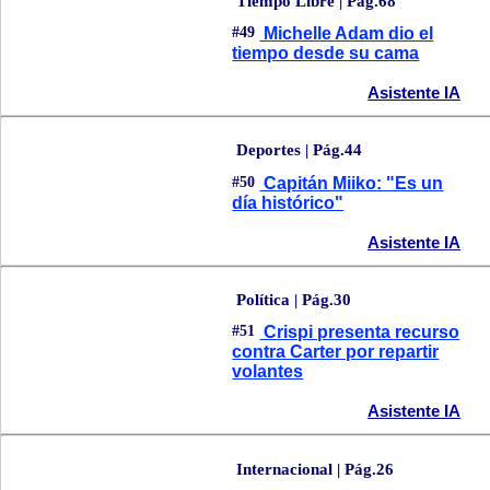
Tiempo Libre | Pág.68
#49
Michelle Adam dio el
tiempo desde su cama
Asistente IA
Deportes | Pág.44
#50
Capitán Miiko: "Es un
día histórico"
Asistente IA
Política | Pág.30
#51
Crispi presenta recurso
contra Carter por repartir
volantes
Asistente IA
Internacional | Pág.26