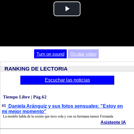
Play
Video
Turn on sound
Ocultar video
RANKING DE LECTORIA
Escuchar las noticias
Tiempo Libre | Pág.62
#1
Daniela Aránguiz y sus fotos sensuales: "Estoy en
mi mejor momento"
La modelo habla de la sesión que tuvo sola y con su hermana menor Fernanda
Asistente IA