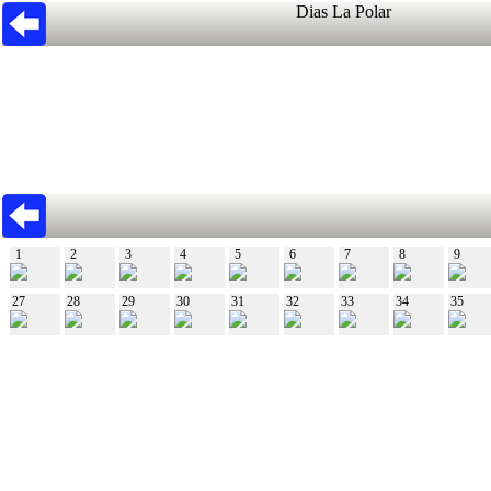
Dias La Polar
1
2
3
4
5
6
7
8
9
27
28
29
30
31
32
33
34
35