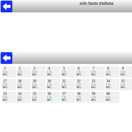
solo hasta mañana
1
2
3
4
5
6
7
8
9
27
28
29
30
31
32
33
34
35
53
54
55
56
57
58
59
60