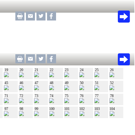
19
20
21
22
23
24
25
26
45
46
47
48
49
50
51
52
71
72
73
74
75
76
77
78
97
98
99
100
101
102
103
104