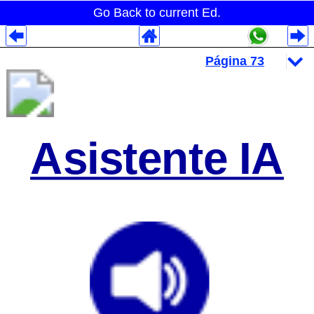
Go Back to current Ed.
Despliegues Analytics
Despliegues Totales
Despliegues por Rubros
Asistente IA