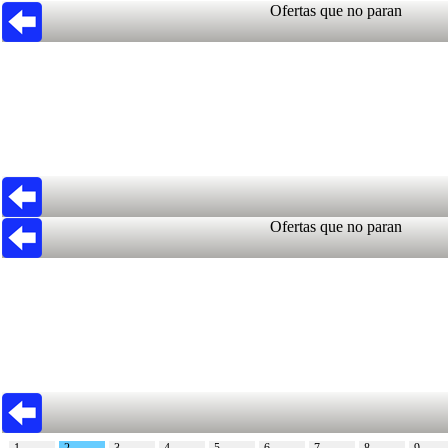
Ofertas que no paran
Ofertas que no paran
1
2
3
4
5
6
7
8
9