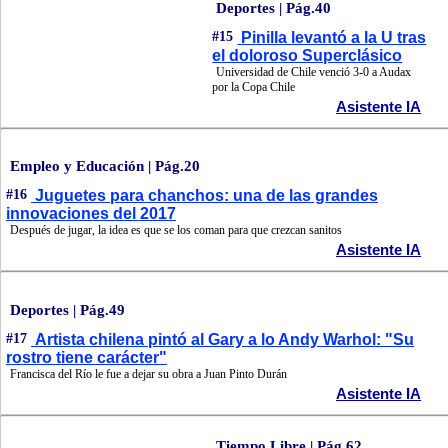
Deportes | Pág.40
#15
Pinilla levantó a la U tras
el doloroso Superclásico
Universidad de Chile venció 3-0 a Audax
por la Copa Chile
Asistente IA
Empleo y Educación | Pág.20
#16
Juguetes para chanchos: una de las grandes
innovaciones del 2017
Después de jugar, la idea es que se los coman para que crezcan sanitos
Asistente IA
Deportes | Pág.49
#17
Artista chilena pintó al Gary a lo Andy Warhol: "Su
rostro tiene carácter"
Francisca del Río le fue a dejar su obra a Juan Pinto Durán
Asistente IA
Tiempo Libre | Pág.62