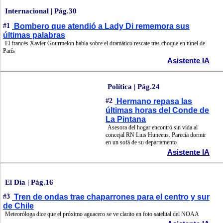
Internacional | Pág.30
#1
Bombero que atendió a Lady Di rememora sus
últimas palabras
El francés Xavier Gourmelon habla sobre el dramático rescate tras choque en túnel de
París
Asistente IA
Política | Pág.24
#2
Hermano repasa las
últimas horas del Conde de
La Pintana
Asesora del hogar encontró sin vida al
concejal RN Luis Huneeus. Parecía dormir
en un sofá de su departamento
Asistente IA
El Día | Pág.16
#3
Tren de ondas trae chaparrones para el centro y sur
de Chile
Meteoróloga dice que el próximo aguacero se ve clarito en foto satelital del NOAA