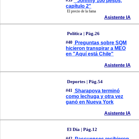
#39
"Johnny 100 pesos,
capítulo 2"
El precio de la fama
Asistente IA
Política | Pág.26
#40
Preguntas sobre SQM
hicieron transpirar a MEO
en "Aquí está Chile"
Asistente IA
Deportes | Pág.54
#41
Sharapova terminó
como lechuga y otra vez
ganó en Nueva York
Asistente IA
El Día | Pág.12
#42
Pascuenses recibieron