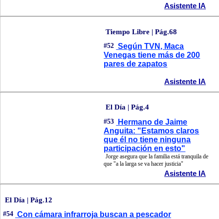
Asistente IA
Tiempo Libre | Pág.68
#52
Según TVN, Maca
Venegas tiene más de 200
pares de zapatos
Asistente IA
El Día | Pág.4
#53
Hermano de Jaime
Anguita: "Estamos claros
que él no tiene ninguna
participación en esto"
Jorge asegura que la familia está tranquila de
que "a la larga se va hacer justicia"
Asistente IA
El Día | Pág.12
#54
Con cámara infrarroja buscan a pescador