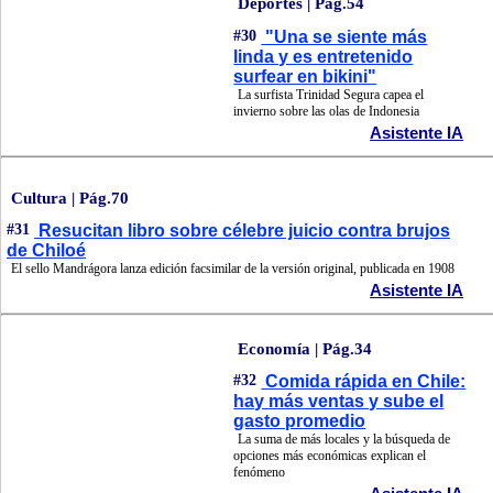
Deportes | Pág.54
#30
"Una se siente más
linda y es entretenido
surfear en bikini"
La surfista Trinidad Segura capea el
invierno sobre las olas de Indonesia
Asistente IA
Cultura | Pág.70
#31
Resucitan libro sobre célebre juicio contra brujos
de Chiloé
El sello Mandrágora lanza edición facsimilar de la versión original, publicada en 1908
Asistente IA
Economía | Pág.34
#32
Comida rápida en Chile:
hay más ventas y sube el
gasto promedio
La suma de más locales y la búsqueda de
opciones más económicas explican el
fenómeno