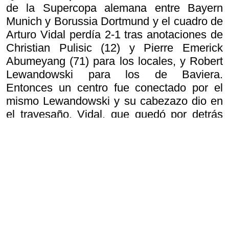
de la Supercopa alemana entre Bayern
Munich y Borussia Dortmund y el cuadro de
Arturo Vidal perdía 2-1 tras anotaciones de
Christian Pulisic (12) y Pierre Emerick
Abumeyang (71) para los locales, y Robert
Lewandowski para los de Baviera.
Entonces un centro fue conectado por el
mismo Lewandowski y su cabezazo dio en
el travesaño, Vidal, que quedó por detrás
del polaco, se tiró una especie de
caballazo, o palomita, para no permitir que
Gonzalo Castro del Dortmund despejara el
balón. El Rey conectó la pelota, pero
también a Castro, que quedó más que
adolorido. La pelota descolocó al arquero
Roman Bürki y Joshua Kimmich anotó el
empate 2-2 que terminó llevando la final a