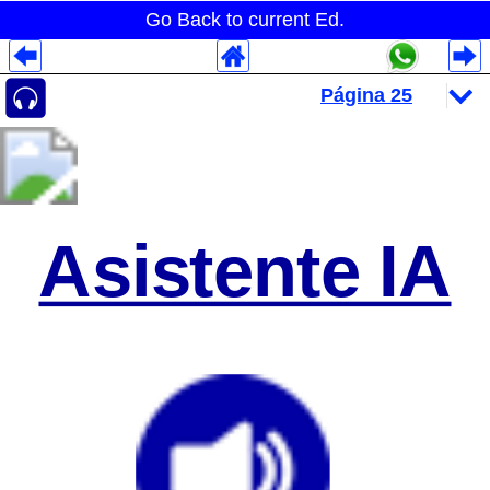
Go Back to current Ed.
Despliegues Analytics
Despliegues Totales
Despliegues por Rubros
Asistente IA