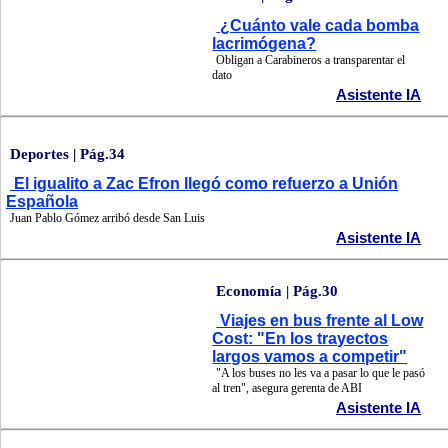
¿Cuánto vale cada bomba
lacrimógena?
Obligan a Carabineros a transparentar el
dato
Asistente IA
Deportes | Pág.34
El igualito a Zac Efron llegó como refuerzo a Unión
Española
Juan Pablo Gómez arribó desde San Luis
Asistente IA
Economía | Pág.30
Viajes en bus frente al Low
Cost: "En los trayectos
largos vamos a competir"
"A los buses no les va a pasar lo que le pasó
al tren", asegura gerenta de ABI
Asistente IA