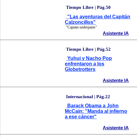
Tiempo Libre | Pág.50
"Las aventuras del Capitán
Calzoncillos"
"Captain underpants"
Asistente IA
Tiempo Libre | Pág.52
Yuhui y Nacho Pop
enfrentaron a los
Globetrotters
Asistente IA
Internacional | Pág.22
Barack Obama a John
McCain: "Manda al infierno
a ese cáncer"
Asistente IA