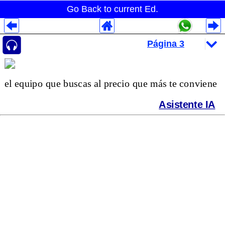
Go Back to current Ed.
Despliegues Analytics
Despliegues Totales
Despliegues por Rubros
el equipo que buscas al precio que más te conviene
Asistente IA