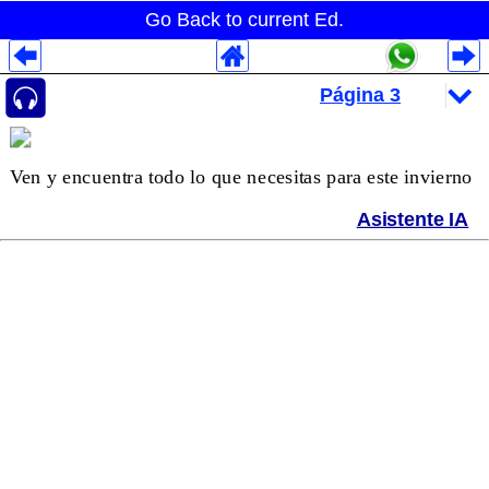
Go Back to current Ed.
Despliegues Analytics
Despliegues Totales
Despliegues por Rubros
Ven y encuentra todo lo que necesitas para este invierno
Asistente IA