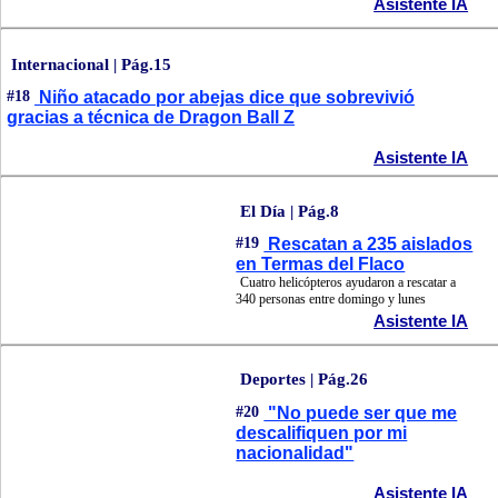
Asistente IA
Internacional | Pág.15
#18
Niño atacado por abejas dice que sobrevivió
gracias a técnica de Dragon Ball Z
Asistente IA
El Día | Pág.8
#19
Rescatan a 235 aislados
en Termas del Flaco
Cuatro helicópteros ayudaron a rescatar a
340 personas entre domingo y lunes
Asistente IA
Deportes | Pág.26
#20
"No puede ser que me
descalifiquen por mi
nacionalidad"
Asistente IA