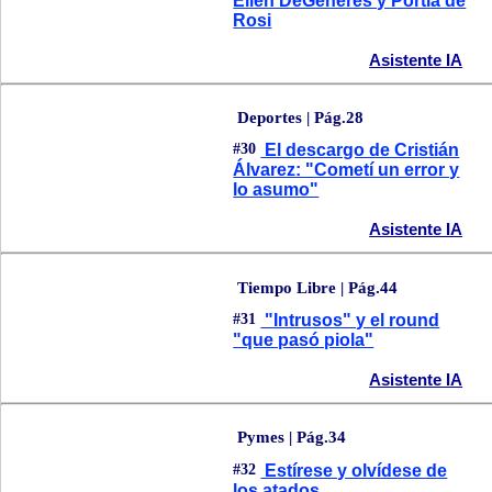
Ellen DeGeneres y Portia de
Rosi
Asistente IA
Deportes | Pág.28
#30
El descargo de Cristián
Álvarez: "Cometí un error y
lo asumo"
Asistente IA
Tiempo Libre | Pág.44
#31
"Intrusos" y el round
"que pasó piola"
Asistente IA
Pymes | Pág.34
#32
Estírese y olvídese de
los atados