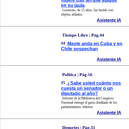
muere tras terrible ataque
en su jaula
Gustavito, de 15 años, fue herido con
objetos afilados
Asistente IA
Tiempo Libre | Pág.44
#4
Mayte anda en Cuba y en
Chile sospechan
Asistente IA
Política | Pág.16
#5
¿Sabe usted cuánto nos
cuesta un senador o un
diputado al año?
Informe de la Biblioteca del Congreso
Nacional entregó el gasto detallado de los
parlamentarios chilenos
Asistente IA
Deportes | Pág.31