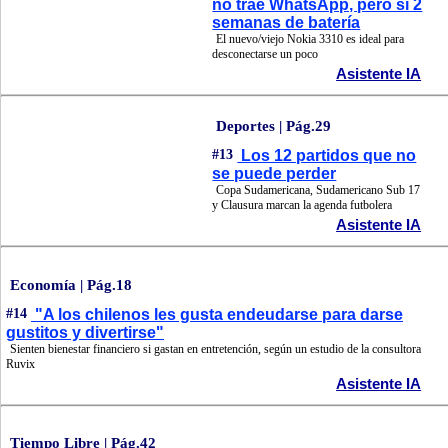
no trae WhatsApp, pero sí 2
semanas de batería
El nuevo/viejo Nokia 3310 es ideal para
desconectarse un poco
Asistente IA
Deportes | Pág.29
#13
Los 12 partidos que no
se puede perder
Copa Sudamericana, Sudamericano Sub 17
y Clausura marcan la agenda futbolera
Asistente IA
Economía | Pág.18
#14
"A los chilenos les gusta endeudarse para darse
gustitos y divertirse"
Sienten bienestar financiero si gastan en entretención, según un estudio de la consultora
Ruvix
Asistente IA
Tiempo Libre | Pág.42