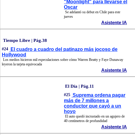
"Moonlight" para llevarse el
Oscar
Se adelantó su debut en Chile para este
jueves
Asistente IA
Tiempo Libre | Pág.38
#24
El cuadro a cuadro del patinazo más jocoso de
Hollywood
Los medios hicieron mil especulaciones sobre cómo Warren Beatty y Faye Dunaway
leyeron la tarjeta equivocada
Asistente IA
El Día | Pág.11
#25
Suprema ordena pagar
más de 7 millones a
conductor que cayó a un
hoyo
El auto quedó incrustado en un agujero de
40 centímetros de profundidad
Asistente IA