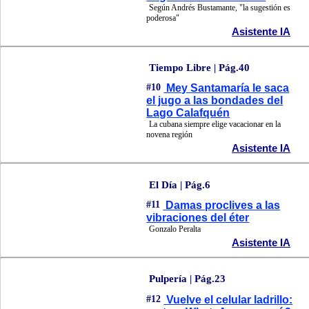
Según Andrés Bustamante, "la sugestión es
poderosa"
Asistente IA
Tiempo Libre | Pág.40
#10
Mey Santamaría le saca
el jugo a las bondades del
Lago Calafquén
La cubana siempre elige vacacionar en la
novena región
Asistente IA
El Día | Pág.6
#11
Damas proclives a las
vibraciones del éter
Gonzalo Peralta
Asistente IA
Pulpería | Pág.23
#12
Vuelve el celular ladrillo: