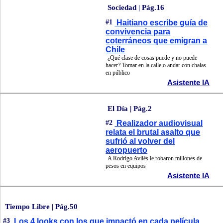
Sociedad | Pág.16
#1
Haitiano escribe guía de
convivencia para
coterráneos que emigran a
Chile
¿Qué clase de cosas puede y no puede
hacer? Tomar en la calle o andar con chalas
en público
Asistente IA
El Día | Pág.2
#2
Realizador audiovisual
relata el brutal asalto que
sufrió al volver del
aeropuerto
A Rodrigo Avilés le robaron millones de
pesos en equipos
Asistente IA
Tiempo Libre | Pág.50
#3
Los 4 looks con los que impactó en cada película