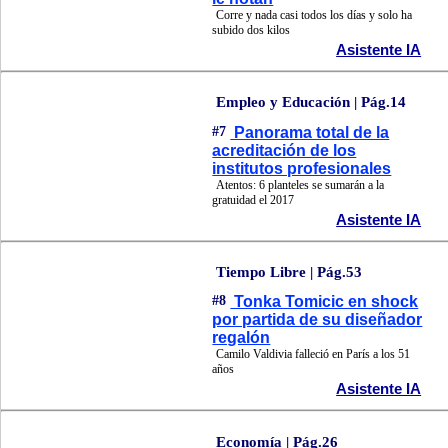
Corre y nada casi todos los días y solo ha
subido dos kilos
Asistente IA
Empleo y Educación | Pág.14
#7
Panorama total de la
acreditación de los
institutos profesionales
Atentos: 6 planteles se sumarán a la
gratuidad el 2017
Asistente IA
Tiempo Libre | Pág.53
#8
Tonka Tomicic en shock
por partida de su diseñador
regalón
Camilo Valdivia falleció en París a los 51
años
Asistente IA
Economía | Pág.26