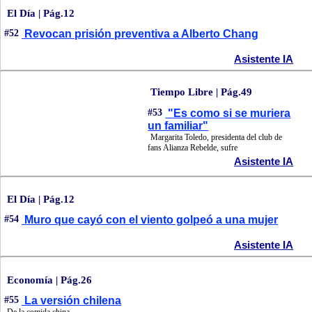
El Día | Pág.12
#52
Revocan prisión preventiva a Alberto Chang
Asistente IA
Tiempo Libre | Pág.49
#53
"Es como si se muriera
un familiar"
Margarita Toledo, presidenta del club de
fans Alianza Rebelde, sufre
Asistente IA
El Día | Pág.12
#54
Muro que cayó con el viento golpeó a una mujer
Asistente IA
Economía | Pág.26
#55
La versión chilena