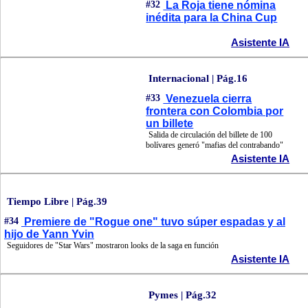
#32
La Roja tiene nómina
inédita para la China Cup
Asistente IA
Internacional | Pág.16
#33
Venezuela cierra
frontera con Colombia por
un billete
Salida de circulación del billete de 100
bolívares generó "mafias del contrabando"
Asistente IA
Tiempo Libre | Pág.39
#34
Premiere de "Rogue one" tuvo súper espadas y al
hijo de Yann Yvin
Seguidores de "Star Wars" mostraron looks de la saga en función
Asistente IA
Pymes | Pág.32