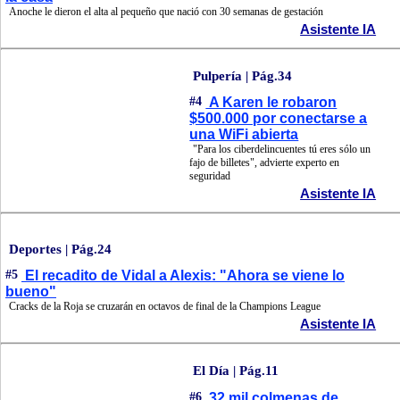
Anoche le dieron el alta al pequeño que nació con 30 semanas de gestación
Asistente IA
Pulpería | Pág.34
#4
A Karen le robaron
$500.000 por conectarse a
una WiFi abierta
"Para los ciberdelincuentes tú eres sólo un
fajo de billetes", advierte experto en
seguridad
Asistente IA
Deportes | Pág.24
#5
El recadito de Vidal a Alexis: "Ahora se viene lo
bueno"
Cracks de la Roja se cruzarán en octavos de final de la Champions League
Asistente IA
El Día | Pág.11
#6
32 mil colmenas de