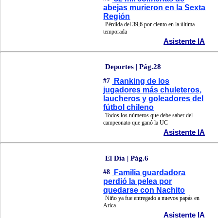
abejas murieron en la Sexta
Región
Pérdida del 39,6 por ciento en la última
temporada
Asistente IA
Deportes | Pág.28
#7
Ranking de los
jugadores más chuleteros,
laucheros y goleadores del
fútbol chileno
Todos los números que debe saber del
campeonato que ganó la UC
Asistente IA
El Día | Pág.6
#8
Familia guardadora
perdió la pelea por
quedarse con Nachito
Niño ya fue entregado a nuevos papás en
Arica
Asistente IA