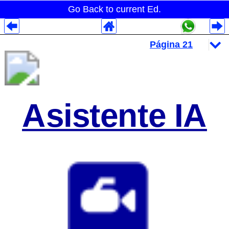
Go Back to current Ed.
Despliegues Analytics
Despliegues Totales
Despliegues por Rubros
Asistente IA