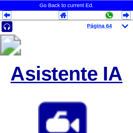
Go Back to current Ed.
Despliegues Analytics
Despliegues Totales
Despliegues por Rubros
Asistente IA