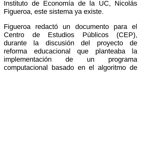
Instituto de Economía de la UC, Nicolás
Figueroa, este sistema ya existe.
Figueroa redactó un documento para el
Centro de Estudios Públicos (CEP),
durante la discusión del proyecto de
reforma educacional que planteaba la
implementación de un programa
computacional basado en el algoritmo de
selección aleatoria de Gale-Shapley
(nombre de sus creadores), similar al que
hoy ocupa el Demre para la asignación de
cupos en la educación superior.
“Un software con el algoritmo de aceptación
diferida de Gale-Shapley significa que el
sistema buscará dejar a tu hijo en la
primera de las preferencias de postulación.