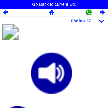
Go Back to current Ed.
Despliegues Analytics
Despliegues Totales
Despliegues por Rubros