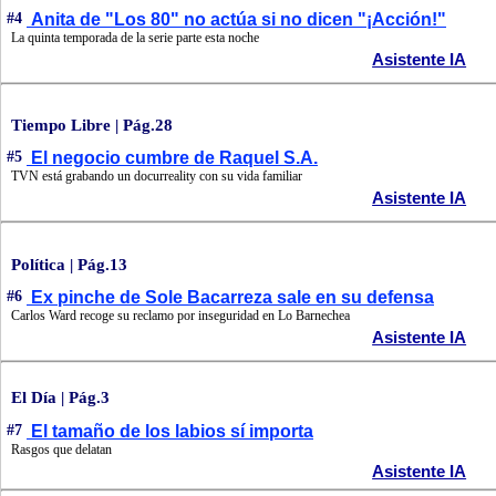
#4
Anita de "Los 80" no actúa si no dicen "¡Acción!"
La quinta temporada de la serie parte esta noche
Asistente IA
Tiempo Libre | Pág.28
#5
El negocio cumbre de Raquel S.A.
TVN está grabando un docurreality con su vida familiar
Asistente IA
Política | Pág.13
#6
Ex pinche de Sole Bacarreza sale en su defensa
Carlos Ward recoge su reclamo por inseguridad en Lo Barnechea
Asistente IA
El Día | Pág.3
#7
El tamaño de los labios sí importa
Rasgos que delatan
Asistente IA