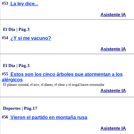
#53
La ley dice...
Asistente IA
El Día | Pág.3
#54
¿Y si me vacuno?
Asistente IA
El Día | Pág.3
#55
Estos son los cinco árboles que atormentan a los
alérgicos
El plátano oriental, el arce, el álamo, el olmo y el nogal hacen estornudar
Asistente IA
Deportes | Pág.17
#56
Vieron el partido en montaña rusa
Asistente IA