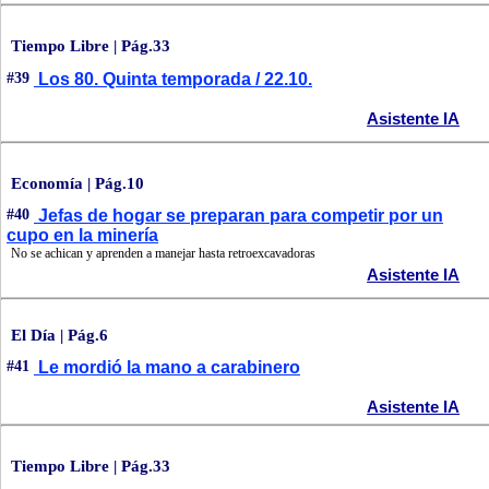
Tiempo Libre | Pág.33
#39
Los 80. Quinta temporada / 22.10.
Asistente IA
Economía | Pág.10
#40
Jefas de hogar se preparan para competir por un
cupo en la minería
No se achican y aprenden a manejar hasta retroexcavadoras
Asistente IA
El Día | Pág.6
#41
Le mordió la mano a carabinero
Asistente IA
Tiempo Libre | Pág.33