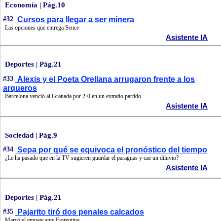
Economía | Pág.10
#32
Cursos para llegar a ser minera
Las opciones que entrega Sence
Asistente IA
Deportes | Pág.21
#33
Alexis y el Poeta Orellana arrugaron frente a los
arqueros
Barcelona venció al Granada por 2-0 en un extraño partido
Asistente IA
Sociedad | Pág.9
#34
Sepa por qué se equivoca el pronóstico del tiempo
¿Le ha pasado que en la TV sugieren guardar el paraguas y cae un diluvio?
Asistente IA
Deportes | Pág.21
#35
Pajarito tiró dos penales calcados
Marcó el empate ante Fiorentina