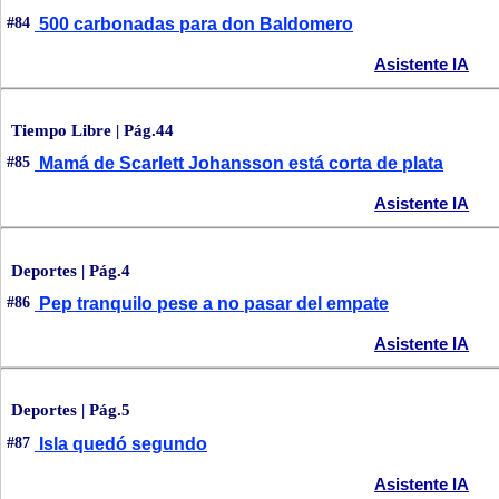
#84
500 carbonadas para don Baldomero
Asistente IA
Tiempo Libre | Pág.44
#85
Mamá de Scarlett Johansson está corta de plata
Asistente IA
Deportes | Pág.4
#86
Pep tranquilo pese a no pasar del empate
Asistente IA
Deportes | Pág.5
#87
Isla quedó segundo
Asistente IA