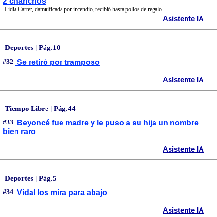
2 chanchos
Lidia Carter, damnificada por incendio, recibió hasta pollos de regalo
Asistente IA
Deportes | Pág.10
#32
Se retiró por tramposo
Asistente IA
Tiempo Libre | Pág.44
#33
Beyoncé fue madre y le puso a su hija un nombre
bien raro
Asistente IA
Deportes | Pág.5
#34
Vidal los mira para abajo
Asistente IA