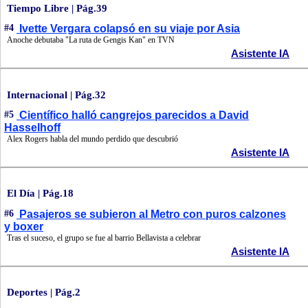
Tiempo Libre | Pág.39
#4
Ivette Vergara colapsó en su viaje por Asia
Anoche debutaba "La ruta de Gengis Kan" en TVN
Asistente IA
Internacional | Pág.32
#5
Científico halló cangrejos parecidos a David
Hasselhoff
Alex Rogers habla del mundo perdido que descubrió
Asistente IA
El Día | Pág.18
#6
Pasajeros se subieron al Metro con puros calzones
y boxer
Tras el suceso, el grupo se fue al barrio Bellavista a celebrar
Asistente IA
Deportes | Pág.2