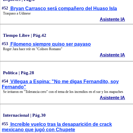
#52
Bryan Carrasco será compañero del Huaso Isla
Traspaso a Udinese
Asistente IA
Tiempo Libre | Pág.42
#53
Filomeno siempre quiso ser payaso
Roger Jara hace reír en "Coliseo Romano"
Asistente IA
Política | Pág.28
#54
Villegas a Espina: "No me digas Fernandito, soy
Fernando"
Se irritaron en "Tolerancia cero" con el tema de los incendios en el sur y los mapuches
Asistente IA
Internacional | Pág.30
#55
Increíble vuelco tras la desaparición de crack
mexicano que jugó con Chupete