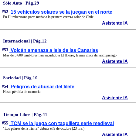
Sólo Auto | Pág.29
#52
15 vehículos solares se la juegan en el norte
En Humberstone parte mañana la primera carrera solar de Chile
Asistente IA
Internacional | Pág.12
#53
Volcán amenaza a isla de las Canarias
Más de 3.600 temblores han sacudido a El Hierro, la más chica del archipiélago
Asistente IA
Sociedad | Pág.10
#54
Peligros de abusar del filete
Hasta pérdida de memoria
Asistente IA
Tiempo Libre | Pág.41
#55
TCM se la juega con taquillera serie medieval
"Los pilares de la Tierra" debuta el 9 de octubre (23 hrs.)
Asistente IA