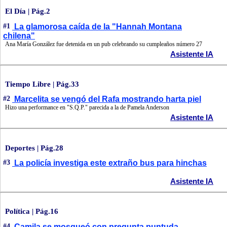
El Día | Pág.2
#1
La glamorosa caída de la "Hannah Montana
chilena"
Ana María González fue detenida en un pub celebrando su cumpleaños número 27
Asistente IA
Tiempo Libre | Pág.33
#2
Marcelita se vengó del Rafa mostrando harta piel
Hizo una performance en "S.Q.P." parecida a la de Pamela Anderson
Asistente IA
Deportes | Pág.28
#3
La policía investiga este extraño bus para hinchas
Asistente IA
Política | Pág.16
#4
Camila se mosqueó con pregunta puntuda