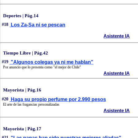
Deportes | Pág.14
#18
Los Za-Sa ni se pescan
Asistente IA
Tiempo Libre | Pág.42
#19
"Algunos colegas ya ni me hablan"
Por anuncio que lo presenta como "el mejor de Chile"
Asistente IA
Mayorista | Pág.16
#20
Haga su propio perfume por 2.990 pesos
El arte de las fragancias personalizadas
Asistente IA
Mayorista | Pág.17
#21
"Las nanas han sido nuestras mejores aliadas"