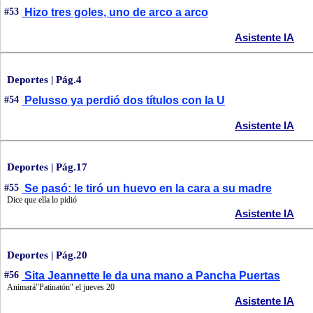
#53
Hizo tres goles, uno de arco a arco
Asistente IA
Deportes | Pág.4
#54
Pelusso ya perdió dos títulos con la U
Asistente IA
Deportes | Pág.17
#55
Se pasó: le tiró un huevo en la cara a su madre
Dice que ella lo pidió
Asistente IA
Deportes | Pág.20
#56
Sita Jeannette le da una mano a Pancha Puertas
Animará"Patinatón" el jueves 20
Asistente IA