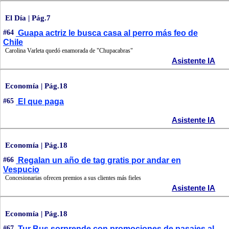
El Día | Pág.7
#64
Guapa actriz le busca casa al perro más feo de
Chile
Carolina Varleta quedó enamorada de "Chupacabras"
Asistente IA
Economía | Pág.18
#65
El que paga
Asistente IA
Economía | Pág.18
#66
Regalan un año de tag gratis por andar en
Vespucio
Concesionarias ofrecen premios a sus clientes más fieles
Asistente IA
Economía | Pág.18
#67
Tur Bus sorprende con promociones de pasajes al