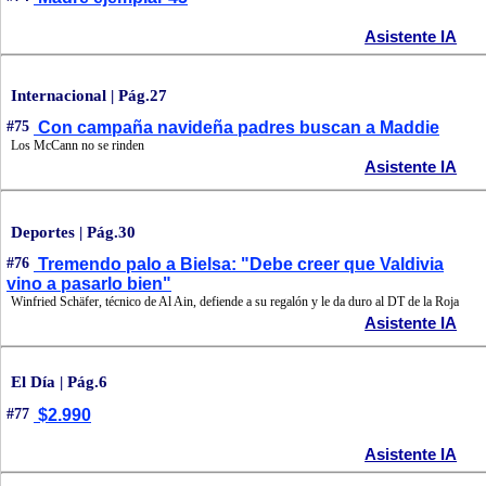
Asistente IA
Internacional | Pág.27
#75
Con campaña navideña padres buscan a Maddie
Los McCann no se rinden
Asistente IA
Deportes | Pág.30
#76
Tremendo palo a Bielsa: "Debe creer que Valdivia
vino a pasarlo bien"
Winfried Schäfer, técnico de Al Ain, defiende a su regalón y le da duro al DT de la Roja
Asistente IA
El Día | Pág.6
#77
$2.990
Asistente IA