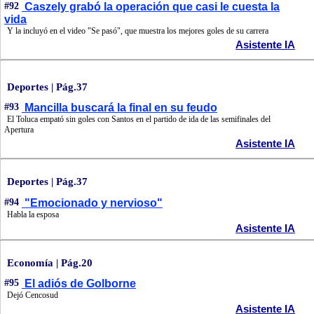
#92
Caszely grabó la operación que casi le cuesta la
vida
Y la incluyó en el video "Se pasó", que muestra los mejores goles de su carrera
Asistente IA
Deportes | Pág.37
#93
Mancilla buscará la final en su feudo
El Toluca empató sin goles con Santos en el partido de ida de las semifinales del
Apertura
Asistente IA
Deportes | Pág.37
#94
"Emocionado y nervioso"
Habla la esposa
Asistente IA
Economía | Pág.20
#95
El adiós de Golborne
Dejó Cencosud
Asistente IA