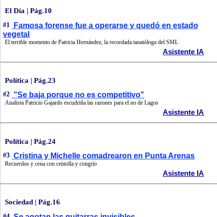
El Día | Pág.10
#1
Famosa forense fue a operarse y quedó en estado
vegetal
El terrible momento de Patricia Hernández, la recordada tanatóloga del SML
Asistente IA
Política | Pág.23
#2
"Se baja porque no es competitivo"
Analista Patricio Gajardo escudriña las razones para el no de Lagos
Asistente IA
Política | Pág.24
#3
Cristina y Michelle comadrearon en Punta Arenas
Recuerdos y cena con centolla y congrio
Asistente IA
Sociedad | Pág.16
#4
Se agotan las guitarras invisibles