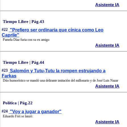
Asistente IA
Tiempo Libre | Pág.43
#22
"Prefiero ser ordinaria que cínica como Leo
Caprile"
Pamela Díaz furia con su ex amigo
Asistente IA
Tiempo Libre | Pág.44
#23
Salomón y Tutu-Tutu la rompen estrujando a
Farkas
Dúo humorístico se mandó una delirante imitación del millonario y de José Luis Nazar
Asistente IA
Política | Pág.22
#24
"Voy a jugar a ganador"
Eduardo Frei se lanzó:
Asistente IA