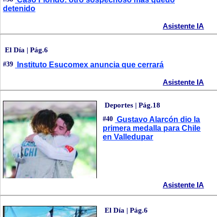
detenido
Asistente IA
El Día | Pág.6
#39
Instituto Esucomex anuncia que cerrará
Asistente IA
Deportes | Pág.18
#40
Gustavo Alarcón dio la
primera medalla para Chile
en Valledupar
Asistente IA
El Día | Pág.6