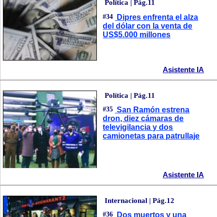
Política | Pág.11
#34
Dipres enfrenta el alza
del dólar con la venta de
US$5.000 millones
Asistente IA
Política | Pág.11
#35
San Ramón estrena
dron, diez cámaras de
televigilancia y dos
camionetas para patrullaje
Asistente IA
Internacional | Pág.12
#36
Dos muertos y una