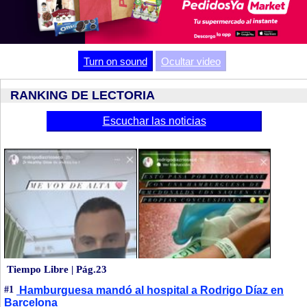
Video
Turn on sound
Ocultar video
RANKING DE LECTORIA
Escuchar las noticias
Tiempo Libre | Pág.23
#1
Hamburguesa mandó al hospital a Rodrigo Díaz en
Barcelona