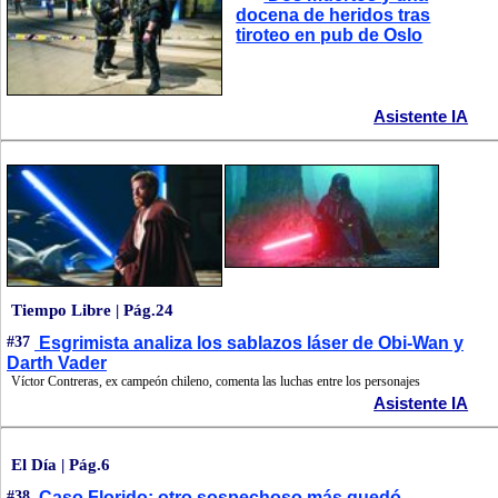
docena de heridos tras
tiroteo en pub de Oslo
Asistente IA
Tiempo Libre | Pág.24
#37
Esgrimista analiza los sablazos láser de Obi-Wan y
Darth Vader
Víctor Contreras, ex campeón chileno, comenta las luchas entre los personajes
Asistente IA
El Día | Pág.6
#38
Caso Florido: otro sospechoso más quedó