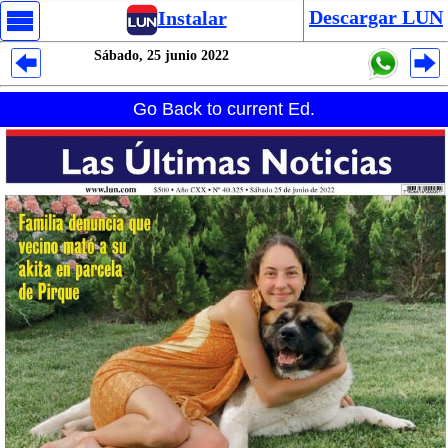
Descargar LUN
Instalar
Sábado, 25 junio 2022
Despliegues Analytics
Go Back to current Ed.
Despliegues Totales
Despliegues por Rubros