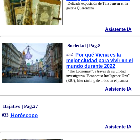
Delicada exposición de Tina Jensen en la
galería Quarentena
Asistente IA
Sociedad | Pág.8
#32
Por qué Viena es la
mejor ciudad para vivir en el
mundo durante 2022
"The Economist", a través de su unidad
investigativa "Economist Intelligence Unit"
(EIU), hizo ránking de urbes en el planeta
Asistente IA
Bajativo | Pág.27
#33
Horóscopo
Asistente IA