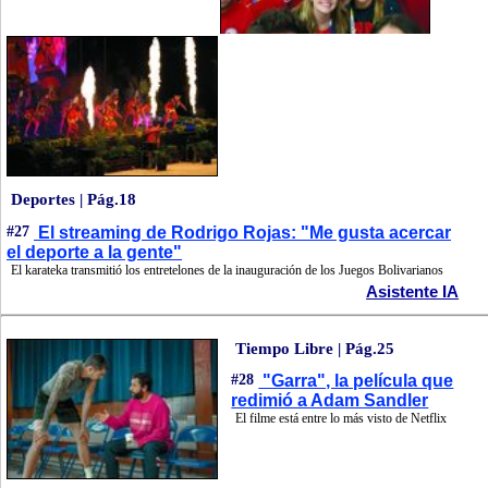
Deportes | Pág.18
#27
El streaming de Rodrigo Rojas: "Me gusta acercar
el deporte a la gente"
El karateka transmitió los entretelones de la inauguración de los Juegos Bolivarianos
Asistente IA
Tiempo Libre | Pág.25
#28
"Garra", la película que
redimió a Adam Sandler
El filme está entre lo más visto de Netflix