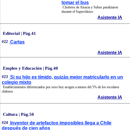
tomar el bus
Choferes de Alsacia y Subus paralizaron
durante el Superclásico
Asistente IA
Editorial | Pág.41
#22
Cartas
Asistente IA
Empleo y Educación | Pág.40
#23
Si su hijo es tímido, quizás mejor matricularlo en un
colegio mixto
Establecimientos diferenciados por sexo hoy acogen a menos del 5% de los escolares
chilenos
Asistente IA
Cultura | Pág.50
#24
Inventor de artefactos imposibles llega a Chile
después de cien años