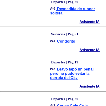
Deportes | Pág.20
#40
Despedida de runner
soltera
Asistente IA
Servicios | Pág.51
#41
Condorito
Asistente IA
Deportes | Pág.19
#42
Bravo tapó un penal
pero no pudo evitar la
derrota del City
Asistente IA
Deportes | Pág.20
#43
Carlos Colo Colo