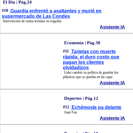
El Día | Pág.24
#10
Guardia enfrentó a asaltantes y murió en
supermercado de Las Condes
Intervención de rutina terminó en tragedia
Asistente IA
Economía | Pág.38
#11
Tarjetas con muerte
rápida: el duro costo que
pagan los clientes
olvidadizos
Lider cambió su política de guardar los
plásticos que se quedan en las cajas
Asistente IA
Deportes | Pág.12
#12
Echémosle pa delante
Juan Fau
Asistente IA