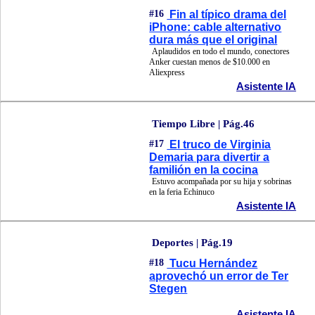
#16
Fin al típico drama del
iPhone: cable alternativo
dura más que el original
Aplaudidos en todo el mundo, conectores
Anker cuestan menos de $10.000 en
Aliexpress
Asistente IA
Tiempo Libre | Pág.46
#17
El truco de Virginia
Demaria para divertir a
familión en la cocina
Estuvo acompañada por su hija y sobrinas
en la feria Echinuco
Asistente IA
Deportes | Pág.19
#18
Tucu Hernández
aprovechó un error de Ter
Stegen
Asistente IA