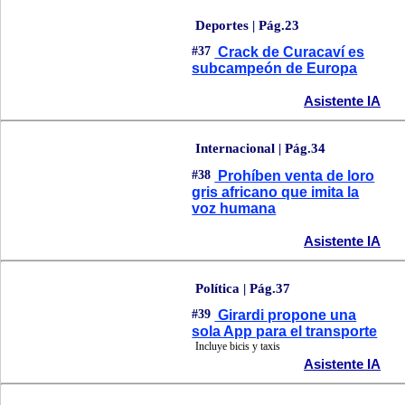
Deportes | Pág.23
#37
Crack de Curacaví es
subcampeón de Europa
Asistente IA
Internacional | Pág.34
#38
Prohíben venta de loro
gris africano que imita la
voz humana
Asistente IA
Política | Pág.37
#39
Girardi propone una
sola App para el transporte
Incluye bicis y taxis
Asistente IA