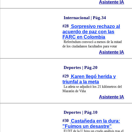
Asistente IA
Internacional | Pág.34
#28
Sorpresivo rechazo al
acuerdo de paz con las
FARC en Colombia
Referéndum convocó a menos de la mitad
de los ciudadanos facultados para votar
Asistente IA
Deportes | Pág.20
#29
Karen llegó herida y
triunfal a la meta
La atleta se adjudicó los 21 kilómetros del
Maratón de Viña
Asistente IA
Deportes | Pág.10
#30
Castañeda en la dura:
"Fuimos un desastre"
El DT de la U hizo un crudo análisis tras el